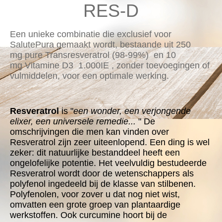
RES-D
Een unieke combinatie die exclusief voor
SalutePura gemaakt wordt, bestaande uit 250
mg pure Transresveratrol (98-99%) en 10
mg Vitamine D3 1.000IE , zonder toevoegingen of
vulmiddelen, voor een optimale werking.
Resveratrol
is "
een wonder, een verjongende
elixer, een universele remedie...
" De
omschrijvingen die men kan vinden over
Resveratrol zijn zeer uiteenlopend. Een ding is wel
zeker: dit natuurlijke bestanddeel heeft een
ongelofelijke potentie. Het veelvuldig bestudeerde
Resveratrol wordt door de wetenschappers als
polyfenol ingedeeld bij de klasse van stilbenen.
Polyfenolen, voor zover u dat nog niet wist,
omvatten een grote groep van plantaardige
werkstoffen. Ook curcumine hoort bij de