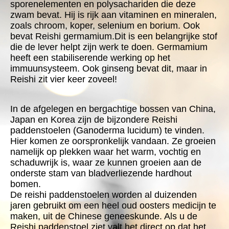
sporenelementen en polysachariden die deze
zwam bevat. Hij is rijk aan vitaminen en mineralen,
zoals chroom, koper, selenium en borium. Ook
bevat Reishi germamium.Dit is een belangrijke stof
die de lever helpt zijn werk te doen. Germamium
heeft een stabiliserende werking op het
immuunsysteem. Ook ginseng bevat dit, maar in
Reishi zit vier keer zoveel!
In de afgelegen en bergachtige bossen van China,
Japan en Korea zijn de bijzondere Reishi
paddenstoelen (Ganoderma lucidum) te vinden.
Hier komen ze oorspronkelijk vandaan. Ze groeien
namelijk op plekken waar het warm, vochtig en
schaduwrijk is, waar ze kunnen groeien aan de
onderste stam van bladverliezende hardhout
bomen.
De reishi paddenstoelen worden al duizenden
jaren gebruikt om een heel oud oosters medicijn te
maken, uit de Chinese geneeskunde. Als u de
Reishi paddenstoel ziet valt het direct op dat het