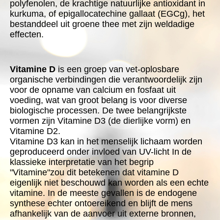
polyfenolen, de krachtige natuurlijke antioxidant in
kurkuma, of epigallocatechine gallaat (EGCg), het
bestanddeel uit groene thee met zijn weldadige
effecten.
Vitamine D
is een groep van vet-oplosbare
organische verbindingen die verantwoordelijk zijn
voor de opname van calcium en fosfaat uit
voeding, wat van groot belang is voor diverse
biologische processen. De twee belangrijkste
vormen zijn Vitamine D3 (de dierlijke vorm) en
Vitamine D2.
Vitamine D3 kan in het menselijk lichaam worden
geproduceerd onder invloed van UV-licht In de
klassieke interpretatie van het begrip
"Vitamine"zou dit betekenen dat vitamine D
eigenlijk niet beschouwd kan worden als een echte
vitamine. In de meeste gevallen is de endogene
synthese echter ontoereikend en blijft de mens
afhankelijk van de aanvoer uit externe bronnen,