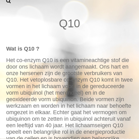
Q10
Wat is Q10 ?
Het co-enzym Q10 is een vitamineachtige stof die
door ons lichaam wordt aangemaakt. Ons hart en
onze hersenen zijn de grootste verbruikers van
Q10. Het vetoplosbare co-enzym Q10 komt in twee
vormen in het lichaam voor: in de gereduceerde
vorm ubiquinol (het merendeel) en in de
geoxideerde vorm ubiquinon. Beide vormen zijn
werkzaam en worden in het lichaam naar behoefte
omgezet in elkaar. Echter gaat het vermogen om
ubiquinon om te zetten in ubiquinol achteruit vanaf
een leeftijd van 40 jaar. Het lichaamseigen Q10
speelt een belangrijke rol in de energieproductie
van de cellen en is bovendien een belangrijke