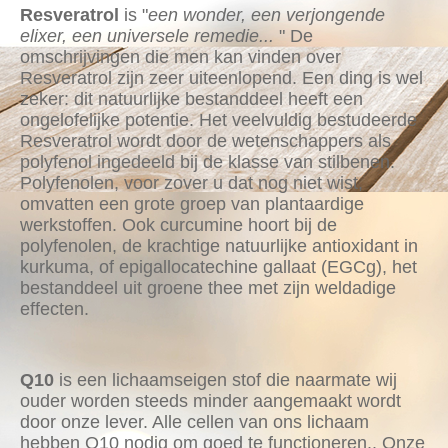
Resveratrol
is "
een wonder, een verjongende
elixer, een universele remedie...
" De
omschrijvingen die men kan vinden over
Resveratrol zijn zeer uiteenlopend. Een ding is wel
zeker: dit natuurlijke bestanddeel heeft een
ongelofelijke potentie. Het veelvuldig bestudeerde
Resveratrol wordt door de wetenschappers als
polyfenol ingedeeld bij de klasse van stilbenen.
Polyfenolen, voor zover u dat nog niet wist,
omvatten een grote groep van plantaardige
werkstoffen. Ook curcumine hoort bij de
polyfenolen, de krachtige natuurlijke antioxidant in
kurkuma, of epigallocatechine gallaat (EGCg), het
bestanddeel uit groene thee met zijn weldadige
effecten.
Q10
is een lichaamseigen stof die naarmate wij
ouder worden steeds minder aangemaakt wordt
door onze lever. Alle cellen van ons lichaam
hebben Q10 nodig om goed te functioneren.. Onze