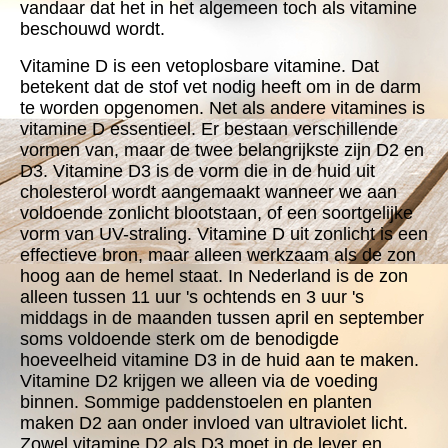
vandaar dat het in het algemeen toch als vitamine
beschouwd wordt.
Vitamine D is een vetoplosbare vitamine. Dat
betekent dat de stof vet nodig heeft om in de darm
te worden opgenomen. Net als andere vitamines is
vitamine D essentieel. Er bestaan verschillende
vormen van, maar de twee belangrijkste zijn D2 en
D3. Vitamine D3 is de vorm die in de huid uit
cholesterol wordt aangemaakt wanneer we aan
voldoende zonlicht blootstaan, of een soortgelijke
vorm van UV-straling. Vitamine D uit zonlicht is een
effectieve bron, maar alleen werkzaam als de zon
hoog aan de hemel staat. In Nederland is de zon
alleen tussen 11 uur 's ochtends en 3 uur 's
middags in de maanden tussen april en september
soms voldoende sterk om de benodigde
hoeveelheid vitamine D3 in de huid aan te maken.
Vitamine D2 krijgen we alleen via de voeding
binnen. Sommige paddenstoelen en planten
maken D2 aan onder invloed van ultraviolet licht.
Zowel vitamine D2 als D3 moet in de lever en