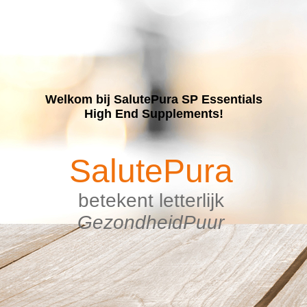
Welkom bij SalutePura SP Essentials
High End Supplements!
SalutePura
betekent letterlijk
GezondheidPuur