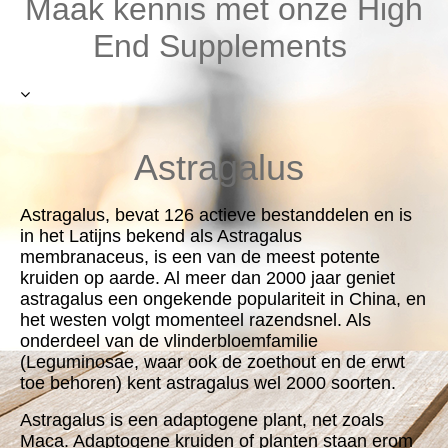
Maak kennis met onze High
End Supplements
Astragalus
Astragalus,
bevat 126 actieve bestanddelen en is
in het Latijns bekend als Astragalus
membranaceus, is een van de meest potente
kruiden op aarde. Al meer dan 2000 jaar geniet
astragalus een ongekende populariteit in China, en
het westen volgt momenteel razendsnel. Als
onderdeel van de vlinderbloemfamilie
(Leguminosae, waar ook de zoethout en de erwt
toe behoren) kent astragalus wel 2000 soorten.
Astragalus is een adaptogene plant, net zoals
Maca. Adaptogene kruiden of planten staan erom