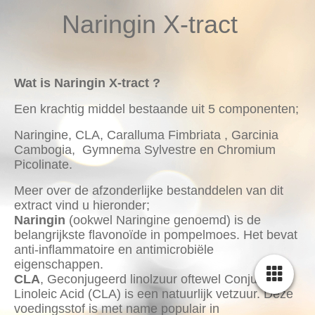
Naringin X-tract
Wat is Naringin X-tract ?
Een krachtig middel bestaande uit 5 componenten;
Naringine, CLA, Caralluma Fimbriata , Garcinia
Cambogia, Gymnema Sylvestre en Chromium
Picolinate.
Meer over de afzonderlijke bestanddelen van dit
extract vind u hieronder;
Naringin
(ookwel Naringine genoemd) is de
belangrijkste flavonoïde in pompelmoes. Het bevat
anti-inflammatoire en antimicrobiële
eigenschappen.
CLA
, Geconjugeerd linolzuur oftewel Conjugated
Linoleic Acid (CLA) is een natuurlijk vetzuur. Deze
voedingsstof is met name populair in