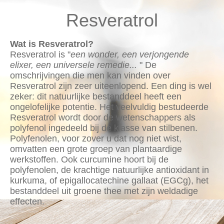
Resveratrol
Wat is Resveratrol?
Resveratrol is "
een wonder, een verjongende
elixer, een universele remedie...
" De
omschrijvingen die men kan vinden over
Resveratrol zijn zeer uiteenlopend. Een ding is wel
zeker: dit natuurlijke bestanddeel heeft een
ongelofelijke potentie. Het veelvuldig bestudeerde
Resveratrol wordt door de wetenschappers als
polyfenol ingedeeld bij de klasse van stilbenen.
Polyfenolen, voor zover u dat nog niet wist,
omvatten een grote groep van plantaardige
werkstoffen. Ook curcumine hoort bij de
polyfenolen, de krachtige natuurlijke antioxidant in
kurkuma, of epigallocatechine gallaat (EGCg), het
bestanddeel uit groene thee met zijn weldadige
effecten.