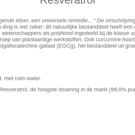
ende elixer, een universele remedie...
" De omschrijvin
ding is wel zeker: dit natuurlijke bestanddeel heeft een 
wetenschappers als polyfenol ingedeeld bij de klasse va
groep van plantaardige werkstoffen. Ook curcumine hoort 
epigallocatechine gallaat (EGCg), het bestanddeel uit gro
d, met ruim water.
Resveratrol, de hoogste dosering in de markt (99,0% pu