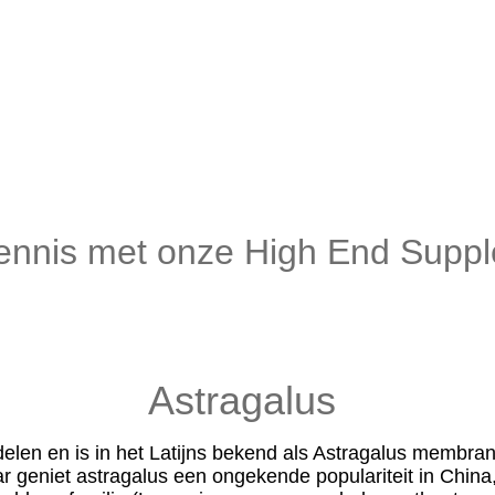
ennis met onze High End Supp
Astragalus
delen en is
in het Latijns bekend als Astragalus membra
ar geniet astragalus een ongekende populariteit in Chin