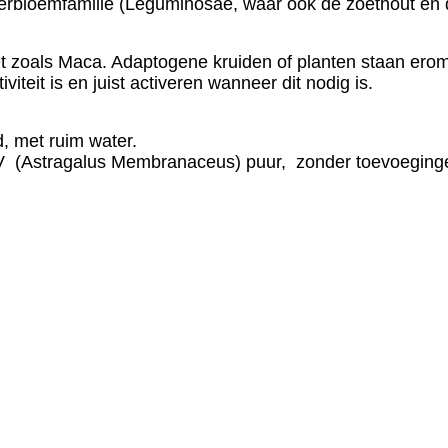
derbloemfamilie (Leguminosae, waar ook de zoethout en 
net zoals Maca. Adaptogene kruiden of planten staan e
iteit is en juist activeren wanneer dit nodig is.
d, met ruim water.
IV (Astragalus Membranaceus) puur, zonder toevoeginge