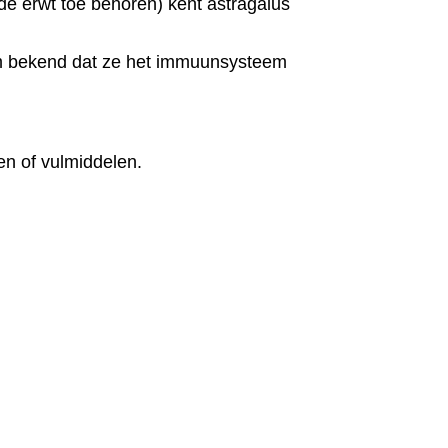
de erwt toe behoren) kent astragalus
rom bekend dat ze het immuunsysteem
n of vulmiddelen.